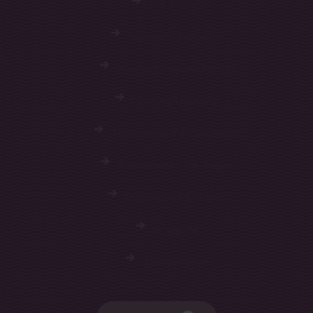
MD Codes
Sutura Silhouette
Preenchimento Facial
Peeling Químico
Tratamento de Olheiras
Tratamento de Rugas
Melanoses Solares
Sculptra
Skinbooster