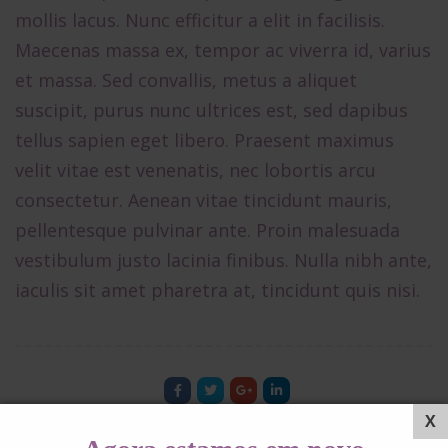
mollis lacus. Nunc efficitur a elit in facilisis.
Maecenas massa ex, tempor ac viverra id, varius
et massa. Sed convallis, metus a aliquet
suscipit, purus nunc ultrices est, sed dapibus
tellus sapien eget libero. Praesent maximus
velit vitae est venenatis, nec lobortis arcu
consectetur. Aenean vitae tincidunt mauris,
pellentesque pulvinar ante. Proin malesuada
vestibulum justo lacinia finibus. Nulla nibh ante,
iaculis sit amet pharetra at, tincidunt quis nisi.